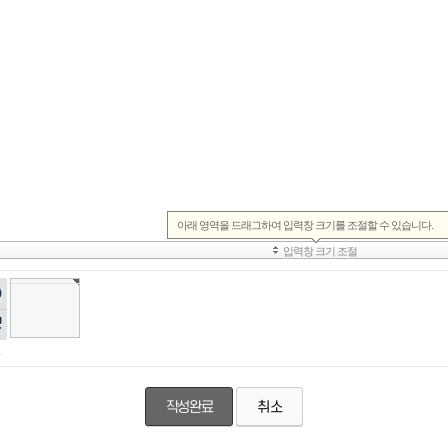
자
성
기
취소