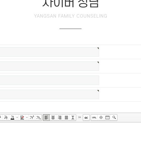
사이버 상담
YANGSAN FAMILY COUNSELING