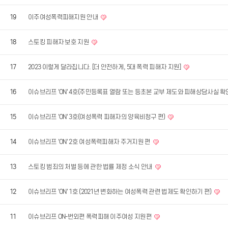
19
이주여성폭력피해지원 안내
18
스토킹 피해자 보호 지원
17
2023 이렇게 달라집니다. [더 안전하게, 5대 폭력 피해자 지원]
16
이슈브리프 'ON' 4호(주민등록표 열람 또는 등초본 교부 제도와 피해상담사실 확
15
이슈브리프 'ON' 3호(여성폭력 피해자의 양육비청구 편)
14
이슈브리프 'ON' 2호 여성폭력피해자 주거지원 편
13
스토킹 범죄의 처벌 등에 관한 법률 제정 소식 안내
12
이슈브리프 'ON' 1호 (2021년 변화하는 여성폭력 관련 법제도 확인하기 편)
11
이슈브리프 ON-번외편 폭력피해 이주여성 지원편