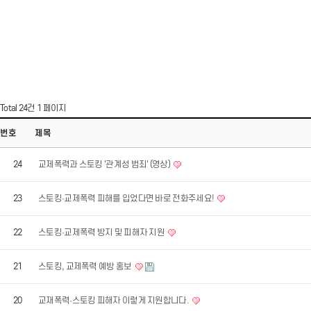
Total 24건
1 페이지
번호
제목
24
교제폭력과 스토킹 '관계성 범죄' (영상)
23
스토킹·교제폭력 피해를 입었다면 바로 전화주세요!
22
스토킹·교제폭력 방지 및 피해자 지원
21
스토킹, 교제폭력 예방 홍보
20
교재폭력·스토킹 피해자 이렇게 지원합니다.